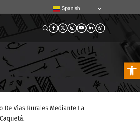
Spanish
Abra la
to De Vías Rurales Mediante La
 Caquetá.