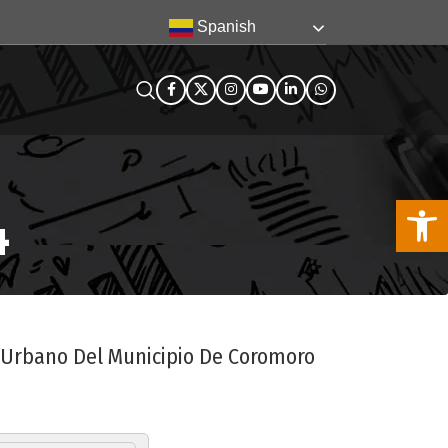
Spanish
Abra la
4
o Urbano Del Municipio De Coromoro