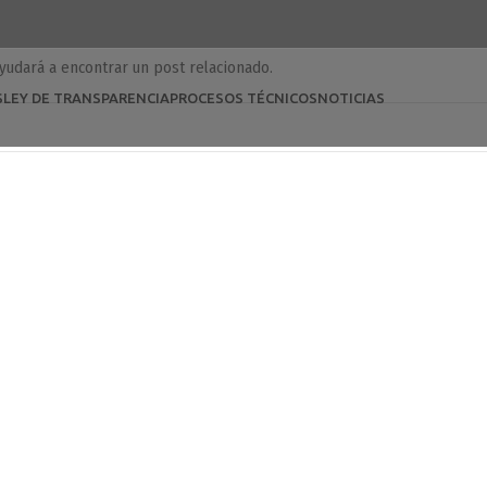
ayudará a encontrar un post relacionado.
S
LEY DE TRANSPARENCIA
PROCESOS TÉCNICOS
NOTICIAS