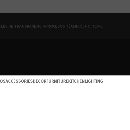
S
LEY DE TRANSPARENCIA
PROCESOS TÉCNICOS
NOTICIAS
OS
ACCESSORIES
DECOR
FURNITURE
KITCHEN
LIGHTING