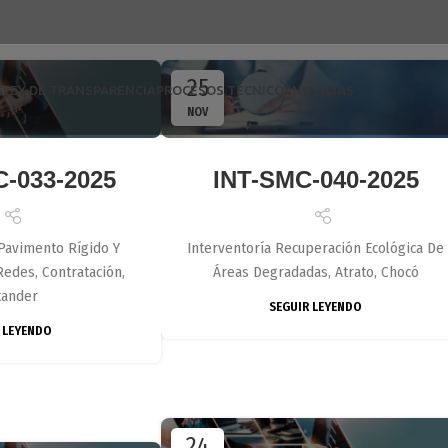
25
S
LEY DE TRANSPARENCIA
PROCESOS TÉCNICOS
NOTICIAS
NOV
-033-2025
INT-SMC-040-2025
Pavimento Rígido Y
Interventoría Recuperación Ecológica De
edes, Contratación,
Áreas Degradadas, Atrato, Chocó
tander
SEGUIR LEYENDO
 LEYENDO
24