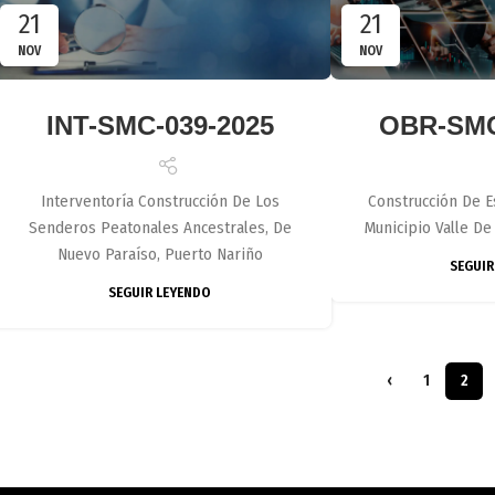
21
21
NOV
NOV
INT-SMC-039-2025
OBR-SMC
Interventoría Construcción De Los
Construcción De Es
Senderos Peatonales Ancestrales, De
Municipio Valle De
Nuevo Paraíso, Puerto Nariño
SEGUIR
SEGUIR LEYENDO
‹
1
2